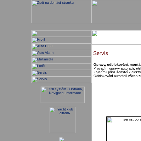
Servis
Opravy, odblokování, mont
Provádím opravy autorádií, ele
Zajistím i příslušenství k elekt
Odblokování autorádií všech 